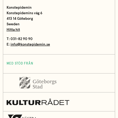
Konstepidemin
Konstepidemins väg 6
413 14 Göteborg
Sweden
Hitta hit
T: 031-82 90 90
E:
info@konstepidemin.se
MED STÖD FRÅN