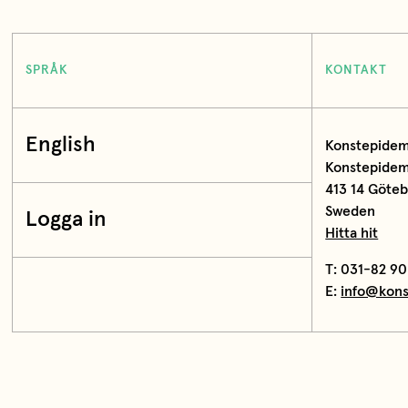
SPRÅK
KONTAKT
English
Konstepidem
Konstepidemi
413 14 Göte
Sweden
Logga in
Hitta hit
T: 031-82 90
E:
info@kons