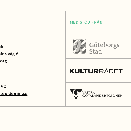
MED STÖD FRÅN
in
ns väg 6
borg
 90
tepidemin.se