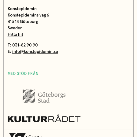
Konstepidemin
Konstepidemins väg 6
413 14 Göteborg
Sweden
Hitta hit
T: 031-82 90 90
E:
info@konstepidemin.se
MED STÖD FRÅN