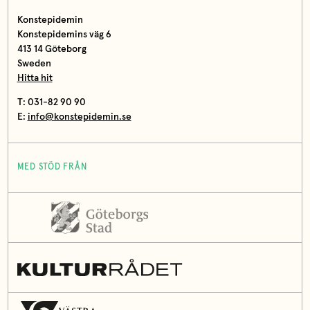
Konstepidemin
Konstepidemins väg 6
413 14 Göteborg
Sweden
Hitta hit
T: 031-82 90 90
E:
info@konstepidemin.se
MED STÖD FRÅN