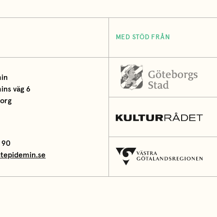
MED STÖD FRÅN
in
ns väg 6
borg
 90
tepidemin.se