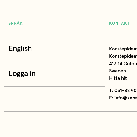
SPRÅK
KONTAKT
English
Konstepidem
Konstepidemi
413 14 Göte
Sweden
Logga in
Hitta hit
T: 031-82 90
E:
info@kons