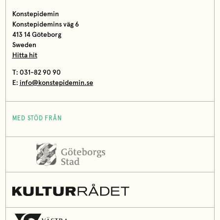
Konstepidemin
Konstepidemins väg 6
413 14 Göteborg
Sweden
Hitta hit
T: 031-82 90 90
E:
info@konstepidemin.se
MED STÖD FRÅN