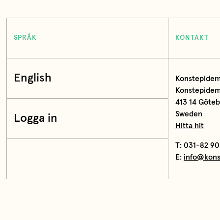
SPRÅK
KONTAKT
English
Konstepidem
Konstepidemi
413 14 Göte
Sweden
Logga in
Hitta hit
T: 031-82 90
E:
info@kons