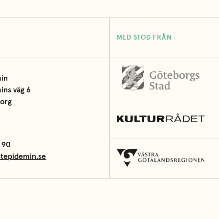
MED STÖD FRÅN
in
ns väg 6
borg
 90
tepidemin.se