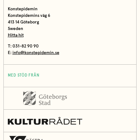
Konstepidemin
Konstepidemins väg 6
413 14 Göteborg
Sweden
Hitta hit
T: 031-82 90 90
E:
info@konstepidemin.se
MED STÖD FRÅN