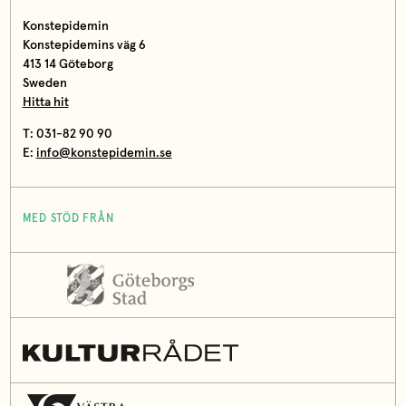
Konstepidemin
Konstepidemins väg 6
413 14 Göteborg
Sweden
Hitta hit
T: 031-82 90 90
E:
info@konstepidemin.se
MED STÖD FRÅN