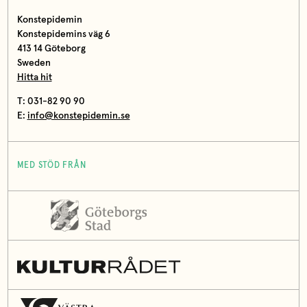
Konstepidemin
Konstepidemins väg 6
413 14 Göteborg
Sweden
Hitta hit
T: 031-82 90 90
E:
info@konstepidemin.se
MED STÖD FRÅN