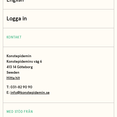
Logga in
KONTAKT
Konstepidemin
Konstepidemins väg 6
413 14 Göteborg
Sweden
Hitta hit
T: 031-82 90 90
E:
info@konstepidemin.se
MED STÖD FRÅN