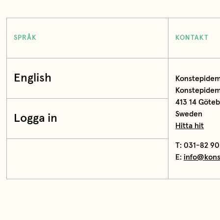
SPRÅK
KONTAKT
English
Konstepidem
Konstepidemi
413 14 Göte
Sweden
Logga in
Hitta hit
T: 031-82 90
E:
info@kons