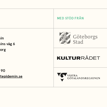
MED STÖD FRÅN
in
ns väg 6
borg
 90
tepidemin.se