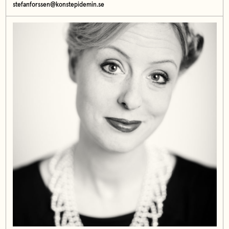
stefanforssen@konstepidemin.se