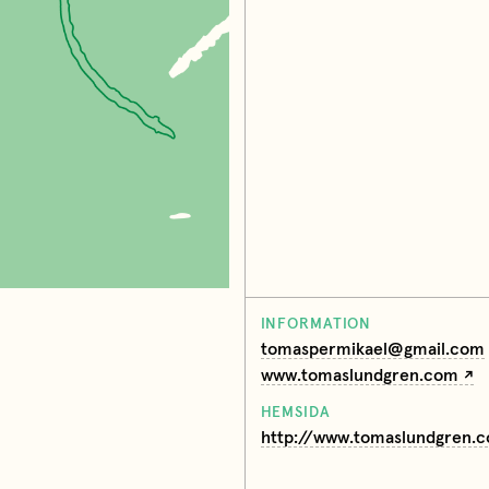
INFORMATION
tomaspermikael@gmail.com
www.tomaslundgren.com
HEMSIDA
http://www.tomaslundgren.