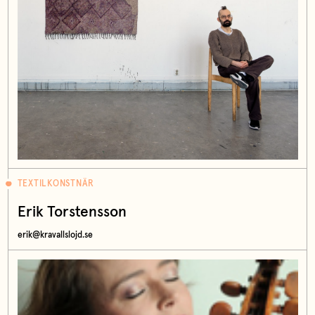
TEXTILKONSTNÄR
Erik Torstensson
erik@kravallslojd.se