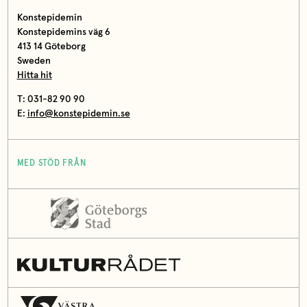
Konstepidemin
Konstepidemins väg 6
413 14 Göteborg
Sweden
Hitta hit
T: 031-82 90 90
E:
info@konstepidemin.se
MED STÖD FRÅN