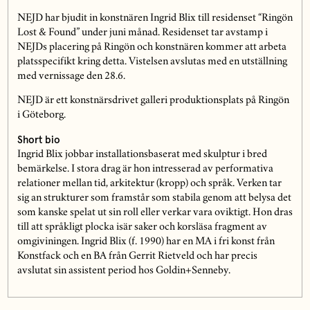
NEJD har bjudit in konstnären Ingrid Blix till residenset “Ringön
Lost & Found” under juni månad. Residenset tar avstamp i
NEJDs placering på Ringön och konstnären kommer att arbeta
platsspecifikt kring detta. Vistelsen avslutas med en utställning
med vernissage den 28.6.
NEJD är ett konstnärsdrivet galleri produktionsplats på Ringön
i Göteborg.
Short bio
Ingrid Blix jobbar installationsbaserat med skulptur i bred
bemärkelse. I stora drag är hon intresserad av performativa
relationer mellan tid, arkitektur (kropp) och språk. Verken tar
sig an strukturer som framstår som stabila genom att belysa det
som kanske spelat ut sin roll eller verkar vara oviktigt. Hon dras
till att språkligt plocka isär saker och korsläsa fragment av
omgiviningen. Ingrid Blix (f. 1990) har en MA i fri konst från
Konstfack och en BA från Gerrit Rietveld och har precis
avslutat sin assistent period hos Goldin+Senneby.