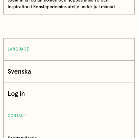
spela in en cd till hösten och hoppas finna ro och
inspiration i Konstepedemins ateljé under juli månad.
LANGUAGE
Svenska
Log in
CONTACT