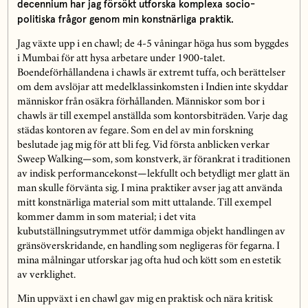
decennium har jag försökt utforska komplexa socio-
politiska frågor genom min konstnärliga praktik.
Jag växte upp i en chawl; de 4-5 våningar höga hus som byggdes
i Mumbai för att hysa arbetare under 1900-talet.
Boendeförhållandena i chawls är extremt tuffa, och berättelser
om dem avslöjar att medelklassinkomsten i Indien inte skyddar
människor från osäkra förhållanden. Människor som bor i
chawls är till exempel anställda som kontorsbiträden. Varje dag
städas kontoren av fegare. Som en del av min forskning
beslutade jag mig för att bli feg. Vid första anblicken verkar
Sweep Walking—som, som konstverk, är förankrat i traditionen
av indisk performancekonst—lekfullt och betydligt mer glatt än
man skulle förvänta sig. I mina praktiker avser jag att använda
mitt konstnärliga material som mitt uttalande. Till exempel
kommer damm in som material; i det vita
kubutställningsutrymmet utför dammiga objekt handlingen av
gränsöverskridande, en handling som negligeras för fegarna. I
mina målningar utforskar jag ofta hud och kött som en estetik
av verklighet.
Min uppväxt i en chawl gav mig en praktisk och nära kritisk