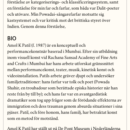
förståelse av kategoriserings- och klassificeringssystem, samt
en förståelse för min far och farfar, som båda var Dalit-poeter
och utövare. Min Powadai-sångarefarfar motsatte sig
kastsystemet och var kritisk mot det brittiska styret över
Indien. Genom denna förståelse,
BIO
Amol K Patil (f. 1987) är en konceptuell och
performancekonstnär baserad i Mumbai. Efter sin utbildning
inom visuell konst vid Rachana Sansad Academy of Fine Arts
and Crafts i Mumbai har hans arbete utforskat gränssnittet
mellan performancekonst, teater, musik, kinetisk konst och
videoinstallation. Patils arbete gräver djupt och undersöker
familjetraditioner: hans farfar var tolk och poet (Powada
Shahir, en troubadour som berättade episka historier när han
reste från by till by); och hans far var en avantgardistisk
dramatiker som tog upp frågor som de förödande effekterna av
immigration och dess trauman genom absurda situationer i sina
pjäser. Patil, och före honom, hans familj, har betraktat konst
som en metod för motstånd.
Amol K Patil har ställt ut på De Pont Museum i Nederländerna