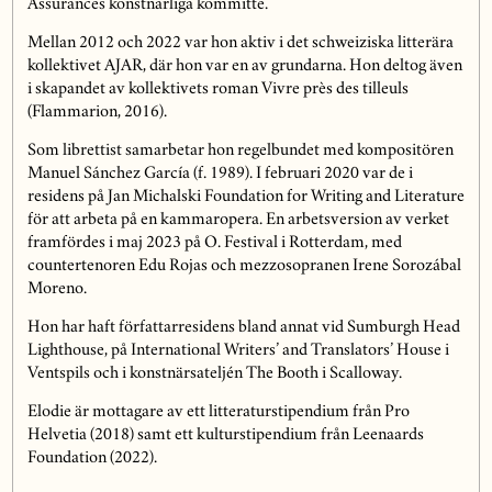
Assurances konstnärliga kommitté.
Mellan 2012 och 2022 var hon aktiv i det schweiziska litterära
kollektivet AJAR, där hon var en av grundarna. Hon deltog även
i skapandet av kollektivets roman Vivre près des tilleuls
(Flammarion, 2016).
Som librettist samarbetar hon regelbundet med kompositören
Manuel Sánchez García (f. 1989). I februari 2020 var de i
residens på Jan Michalski Foundation for Writing and Literature
för att arbeta på en kammaropera. En arbetsversion av verket
framfördes i maj 2023 på O. Festival i Rotterdam, med
countertenoren Edu Rojas och mezzosopranen Irene Sorozábal
Moreno.
Hon har haft författarresidens bland annat vid Sumburgh Head
Lighthouse, på International Writers’ and Translators’ House i
Ventspils och i konstnärsateljén The Booth i Scalloway.
Elodie är mottagare av ett litteraturstipendium från Pro
Helvetia (2018) samt ett kulturstipendium från Leenaards
Foundation (2022).