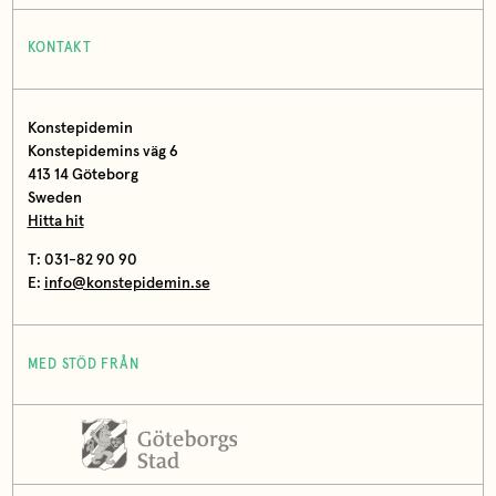
KONTAKT
Konstepidemin
Konstepidemins väg 6
413 14 Göteborg
Sweden
Hitta hit
T: 031-82 90 90
E:
info@konstepidemin.se
MED STÖD FRÅN