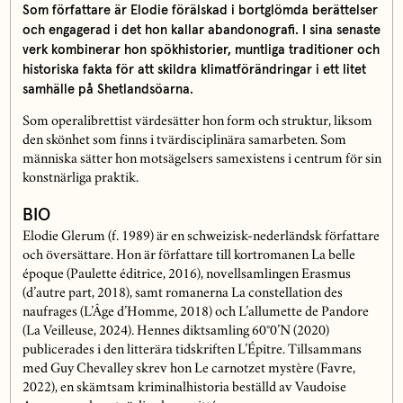
Som författare är Elodie förälskad i bortglömda berättelser
och engagerad i det hon kallar abandonografi. I sina senaste
verk kombinerar hon spökhistorier, muntliga traditioner och
historiska fakta för att skildra klimatförändringar i ett litet
samhälle på Shetlandsöarna.
Som operalibrettist värdesätter hon form och struktur, liksom
den skönhet som finns i tvärdisciplinära samarbeten. Som
människa sätter hon motsägelsers samexistens i centrum för sin
konstnärliga praktik.
BIO
Elodie Glerum (f. 1989) är en schweizisk-nederländsk författare
och översättare. Hon är författare till kortromanen La belle
époque (Paulette éditrice, 2016), novellsamlingen Erasmus
(d’autre part, 2018), samt romanerna La constellation des
naufrages (L’Âge d’Homme, 2018) och L’allumette de Pandore
(La Veilleuse, 2024). Hennes diktsamling 60°0’N (2020)
publicerades i den litterära tidskriften L’Épître. Tillsammans
med Guy Chevalley skrev hon Le carnotzet mystère (Favre,
2022), en skämtsam kriminalhistoria beställd av Vaudoise