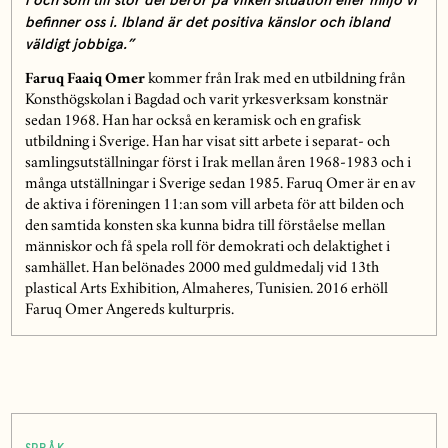
i och som till stor del beror på vilken situation eller miljö vi
befinner oss i. Ibland är det positiva känslor och ibland
väldigt jobbiga.”
Faruq Faaiq Omer
kommer från Irak med en utbildning från
Konsthögskolan i Bagdad och varit yrkesverksam konstnär
sedan 1968. Han har också en keramisk och en grafisk
utbildning i Sverige. Han har visat sitt arbete i separat- och
samlingsutställningar först i Irak mellan åren 1968-1983 och i
många utställningar i Sverige sedan 1985. Faruq Omer är en av
de aktiva i föreningen 11:an som vill arbeta för att bilden och
den samtida konsten ska kunna bidra till förståelse mellan
människor och få spela roll för demokrati och delaktighet i
samhället. Han belönades 2000 med guldmedalj vid 13th
plastical Arts Exhibition, Almaheres, Tunisien. 2016 erhöll
Faruq Omer Angereds kulturpris.