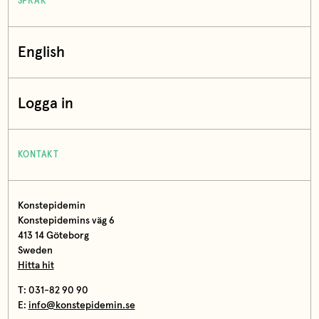
SPRÅK
English
Logga in
KONTAKT
Konstepidemin
Konstepidemins väg 6
413 14 Göteborg
Sweden
Hitta hit
T: 031-82 90 90
E:
info@konstepidemin.se