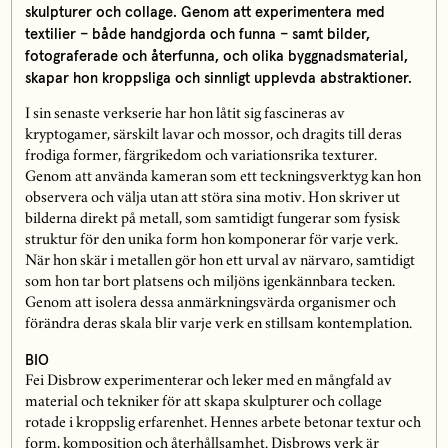
skulpturer och collage. Genom att experimentera med
textilier – både handgjorda och funna – samt bilder,
fotograferade och återfunna, och olika byggnadsmaterial,
skapar hon kroppsliga och sinnligt upplevda abstraktioner.
I sin senaste verkserie har hon låtit sig fascineras av
kryptogamer, särskilt lavar och mossor, och dragits till deras
frodiga former, färgrikedom och variationsrika texturer.
Genom att använda kameran som ett teckningsverktyg kan hon
observera och välja utan att störa sina motiv. Hon skriver ut
bilderna direkt på metall, som samtidigt fungerar som fysisk
struktur för den unika form hon komponerar för varje verk.
När hon skär i metallen gör hon ett urval av närvaro, samtidigt
som hon tar bort platsens och miljöns igenkännbara tecken.
Genom att isolera dessa anmärkningsvärda organismer och
förändra deras skala blir varje verk en stillsam kontemplation.
BIO
Fei Disbrow experimenterar och leker med en mångfald av
material och tekniker för att skapa skulpturer och collage
rotade i kroppslig erfarenhet. Hennes arbete betonar textur och
form, komposition och återhållsamhet. Disbrows verk är