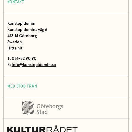
KONTAKT
Konstepidemin
Konstepidemins väg 6
413 14 Göteborg
Sweden
Hitta hit
T: 031-82 90 90
E:
info@konstepidemin.se
MED STÖD FRÅN