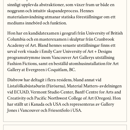
sinnligt upplevda abstraktioner, som växer fram ur både en
noggrann och intuitiv skapandeprocess. Hennes
materialanvändning utmanar statiska föreställningar om ett
mediums innebörd och funktion.
Hon har en kandidatexamen i geografi från University of British
Columbia och en masterexamen i skulptur från Cranbrook
Academy of Art. Bland hennes senaste utställningar finns ett
urval verk visade i Emily Carr University of Art + Designs
programutrymme inom Vancouver Art Gallerys utställning
Fashion Fictions, samt en beställd utomhusinstallation för Art
Gallery at Evergreen i Coquitlam, BC.
Disbrow har deltagit i flera residens, bland annat vid
Listafólkabústaðurin (Färöarna), Material Matters-avdelningen
vid ECUAD, Vermont Studio Center, Banff Centre for Arts and
Creativity och Pacific Northwest College of Art (Oregon). Hon
har ställt ut i Kanada och USA och representeras av Gallery
Jones i Vancouver och FriesenSolo i USA.