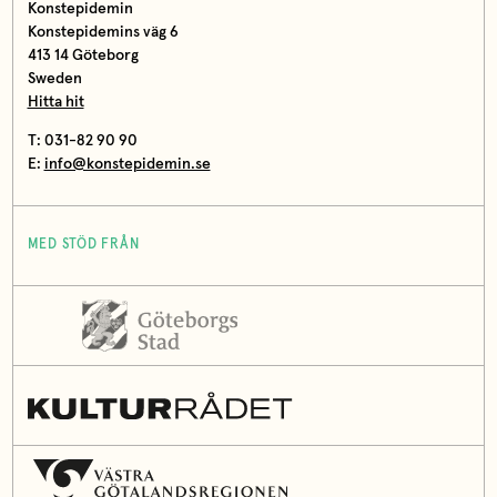
Konstepidemin
Konstepidemins väg 6
413 14 Göteborg
Sweden
Hitta hit
T: 031-82 90 90
E:
info@konstepidemin.se
MED STÖD FRÅN