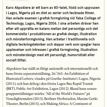
Karo Akpokiere
är ett barn av 80-talet, född och uppvuxen
i Lagos, Nigeria på en diet av serier och tecknade filmer.
Han avlade examen i grafisk formgivning vid Yaba College of
Technology, Lagos, Nigeria 2006. I sina arbeten strävar han
efter att upprätta en balans mellan det personliga och det
kommersiella i produktionen av grafisk design, illustration
och mönsterformgivning. Han arbetar i traditionella och
digitala teckningstekniker och skapar verk som speglar hans
upplevelser och intressen i grafisk formgivning, illustration
och mönsterdesign med ett personligt, humoristiskt eller
socialt tilltal.
Akpokiere har ställt ut flitigt nationellt och internationellt och
hans första separatutställning, 26/365: An Exhibition of
Illustrated Letters, visades på Goethe-Institutet i Lagos, Nigeria
(2011), och han deltog i den första Lagos Bus Rapid Transit
(BRT), Public Art Exhibition, Lagos (2012). Bland hans senare
grupputställningar märks: ”All of the World’s Futures” på
Venedigbiennalen (2015), Berliner Herbstsalon, Maxim Gorki
Theater, Berlin (2015), och Making Africa: A Continent of