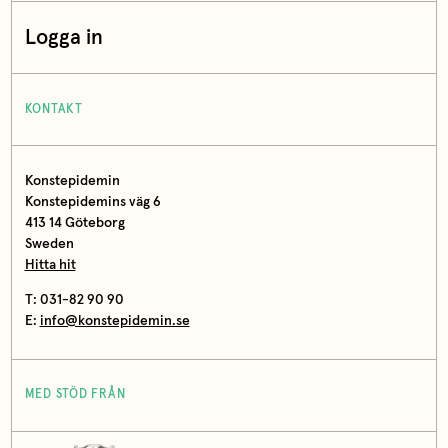
Logga in
KONTAKT
Konstepidemin
Konstepidemins väg 6
413 14 Göteborg
Sweden
Hitta hit
T: 031-82 90 90
E:
info@konstepidemin.se
MED STÖD FRÅN