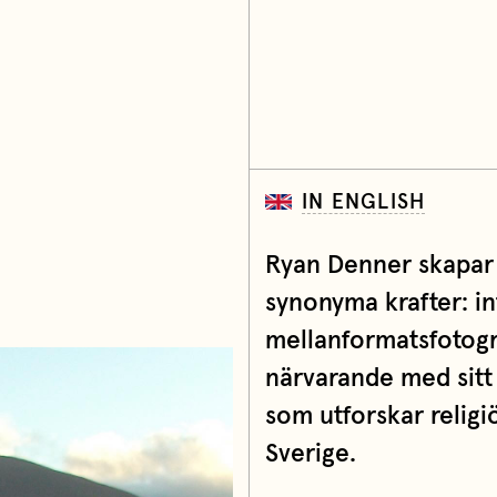
IN ENGLISH
Ryan Denner skapar s
synonyma krafter: in
mellanformatsfotogra
närvarande med sitt 
som utforskar religi
Sverige.