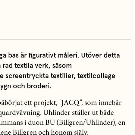
a bas är figurativt måleri. Utöver detta
 rad textila verk, såsom
screentryckta textilier, textilcollage
ygn och broderi.
åbörjat ett projekt, ”JACQ”, som innebär
quardvävning. Uhlinder ställer ut både
lsammans i duon BU (Billgren/Uhlinder), en
ene Billgren och honom själv.