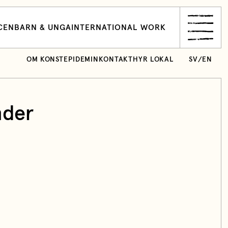
CEN
BARN & UNGA
INTERNATIONAL WORK
OM KONSTEPIDEMIN
KONTAKT
HYR LOKAL
SV
/
EN
nder