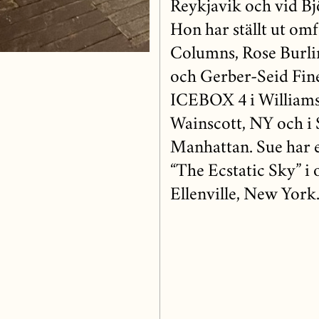
Reykjavik och vid B
Hon har ställt ut om
Columns, Rose Burli
och Gerber-Seid Fine
ICEBOX 4 i Williamsb
Wainscott, NY och i
Manhattan. Sue har 
“The Ecstatic Sky” i
Ellenville, New York