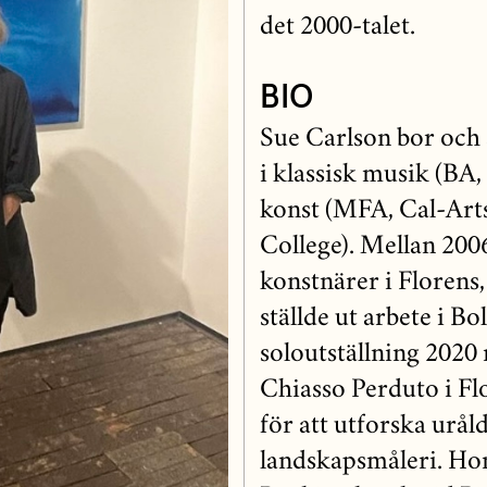
det 2000-talet.
BIO
Sue Carlson bor och
i klassisk musik (BA,
konst (MFA, Cal-Art
College). Mellan 20
konstnärer i Florens
ställde ut arbete i B
soloutställning 2020
Chiasso Perduto i Fl
för att utforska urå
landskapsmåleri. Hon