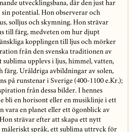
knande utvecklingsbana, där den just har
a sin potential. Hon observerar och
s, solljus och skymning. Hon strävar
us till färg, medveten om hur djupt
nskliga kopplingen till ljus och mörker
ration från den svenska traditionen av
t sublima upplevs i ljus, himmel, vatten,
 färg. Uråldriga avbildningar av solen,
s på runstenar i Sverige (400-1100 e.Kr.);
iration från dessa bilder. I hennes
 bli en horisont eller en musiklinje i ett
an vara en planet eller ett ögonblick av
on strävar efter att skapa ett nytt
måleriskt språk, ett sublima uttryck för