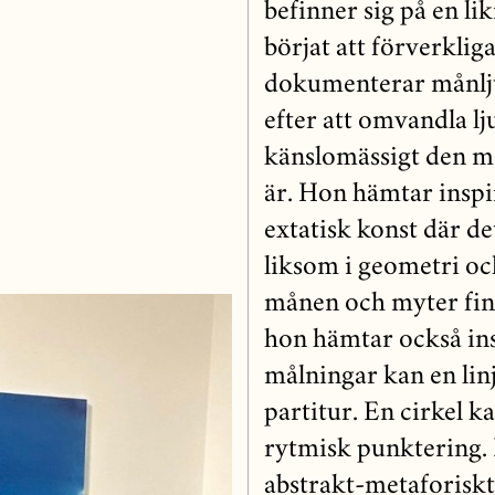
befinner sig på en li
börjat att förverklig
dokumenterar månlju
efter att omvandla lj
känslomässigt den mä
är. Hon hämtar inspi
extatisk konst där de
liksom i geometri och
månen och myter finn
hon hämtar också insp
målningar kan en linje
partitur. En cirkel k
rytmisk punktering. H
abstrakt-metaforiskt 