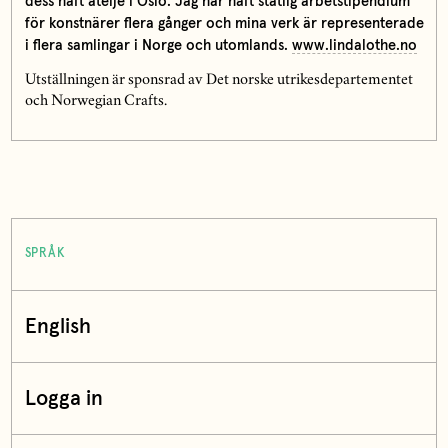
dess haft ateljé i Oslo. Jag har haft statlig arbetstipendium
för konstnärer flera gånger och mina verk är representerade
i flera samlingar i Norge och utomlands.
www.lindalothe.no
Utställningen är sponsrad av Det norske utrikesdepartementet
och Norwegian Crafts.
SPRÅK
English
Logga in