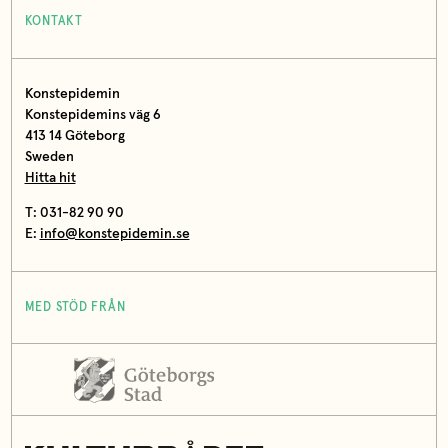
KONTAKT
Konstepidemin
Konstepidemins väg 6
413 14 Göteborg
Sweden
Hitta hit
T: 031-82 90 90
E:
info@konstepidemin.se
MED STÖD FRÅN