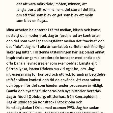
det att vara mörkrädd, möten, minnen, att
längta bort, att komma hem, det stora i det lilla,
om ett träd som blev en get som blev ett moln
som blev en fluga…
Mina arbeten balanserar i fältet mellan, kitsch och konst,
nostalgi och modernitet. Jag är fascinerad av kontraster
och det som sker i spänningsfältet mellan det ”vackra” och
det ”fula”. Jag har i alla år samlat på rariteter och finurliga
saker jag hittar. Till denna utställningen har jag bland annat
inspirerats av gamla broderade bonader med enkla och
ofta banala levnadsregler som exempelvis : Längta ej till
fjärran lycka, lyssna trädens sus vid eget bo, osv. Jag
intresserar mig för hur ord och uttryck förändrar betydelse
utifrån vilken kontext och tid de används. Att vara vaken
och öppen för det som händer under processen är viktigt.
Gamla och nya ting fusioneras och nya historier berättas.
Jag är född i Göteborg, ett stenkast från Konstepidemin.
Jag är utbildad på Konstfack i Stockholm och
Konsthögskolan i Oslo, med examen 1993. Jag har sedan