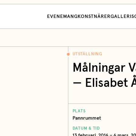
EVENEMANG
KONSTNÄRER
GALLERI
S
UTSTÄLLNING
Målningar V
— Elisabet 
PLATS
Pannrummet
DATUM & TID
13 februari, 2016 – 6 mars, 20