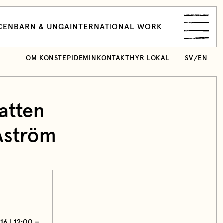
CEN
BARN & UNGA
INTERNATIONAL WORK
OM KONSTEPIDEMIN
KONTAKT
HYR LOKAL
SV
/
EN
atten
Åström
16 | 12:00 –