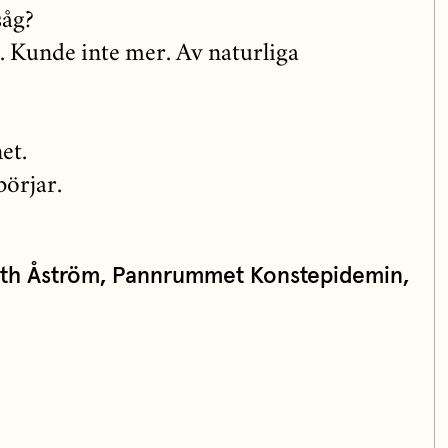
såg?
. Kunde inte mer. Av naturliga
et.
börjar.
beth Åström, Pannrummet Konstepidemin,