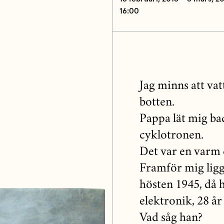
16:00
Jag minns att va
botten.
Pappa lät mig bad
cyklotronen.
Det var en varm 
Framför mig ligg
hösten 1945, då 
elektronik, 28 å
Vad såg han?