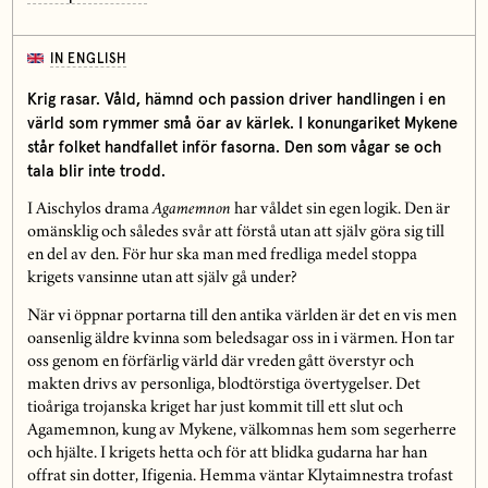
IN ENGLISH
Krig rasar. Våld, hämnd och passion driver handlingen i en
värld som rymmer små öar av kärlek. I konungariket Mykene
står folket handfallet inför fasorna. Den som vågar se och
tala blir inte trodd.
I Aischylos drama
Agamemnon
har våldet sin egen logik. Den är
omänsklig och således svår att förstå utan att själv göra sig till
en del av den. För hur ska man med fredliga medel stoppa
krigets vansinne utan att själv gå under?
När vi öppnar portarna till den antika världen är det en vis men
oansenlig äldre kvinna som beledsagar oss in i värmen. Hon tar
oss genom en förfärlig värld där vreden gått överstyr och
makten drivs av personliga, blodtörstiga övertygelser. Det
tioåriga trojanska kriget har just kommit till ett slut och
Agamemnon, kung av Mykene, välkomnas hem som segerherre
och hjälte. I krigets hetta och för att blidka gudarna har han
offrat sin dotter, Ifigenia. Hemma väntar Klytaimnestra trofast