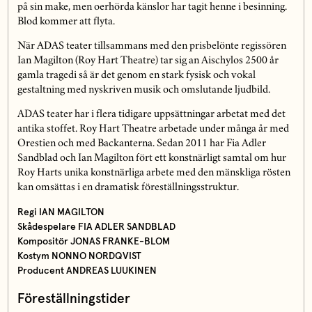
på sin make, men oerhörda känslor har tagit henne i besinning.
Blod kommer att flyta.
När ADAS teater tillsammans med den prisbelönte regissören
Ian Magilton (Roy Hart Theatre) tar sig an Aischylos 2500 år
gamla tragedi så är det genom en stark fysisk och vokal
gestaltning med nyskriven musik och omslutande ljudbild.
ADAS teater har i flera tidigare uppsättningar arbetat med det
antika stoffet. Roy Hart Theatre arbetade under många år med
Orestien och med Backanterna. Sedan 2011 har Fia Adler
Sandblad och Ian Magilton fört ett konstnärligt samtal om hur
Roy Harts unika konstnärliga arbete med den mänskliga rösten
kan omsättas i en dramatisk föreställningsstruktur.
Regi IAN MAGILTON
Skådespelare FIA ADLER SANDBLAD
Kompositör JONAS FRANKE-BLOM
Kostym NONNO NORDQVIST
Producent ANDREAS LUUKINEN
Föreställningstider