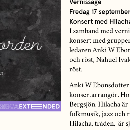
Vernissage
Fredag 17 september 
Konsert med Hilacha
I samband med vernis
konsert med gruppen
ledaren Anki W Ebon
och röst, Nahuel Iva
röst.
Anki W Ebonsdotter ä
konsertarrangör. Hon 
Bergsjön. Hilacha är 
folkmusik, jazz och 
Hilacha, tråden, är s