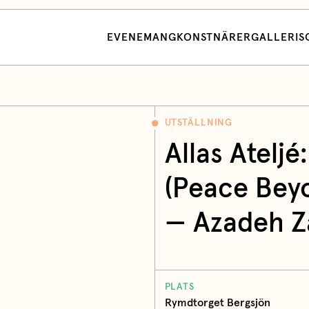
EVENEMANG
KONSTNÄRER
GALLERI
S
UTSTÄLLNING
Allas Atelj
(Peace Bey
—
Azadeh Z
PLATS
Rymdtorget Bergsjön