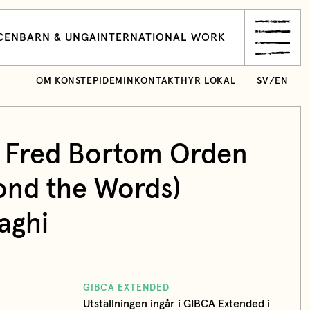
CEN
BARN & UNGA
INTERNATIONAL WORK
OM KONSTEPIDEMIN
KONTAKT
HYR LOKAL
SV
/
EN
é: Fred Bortom Orden
ond the Words)
aghi
GIBCA EXTENDED
Utställningen ingår i GIBCA Extended i