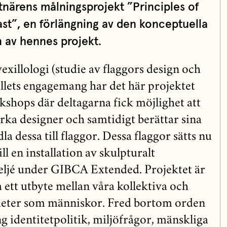
tnärens målningsprojekt ”Principles of
t”, en förlängning av den konceptuella
n av hennes projekt.
xillologi (studie av flaggors design och
llets engagemang har det här projektet
kshops där deltagarna fick möjlighet att
rka designer och samtidigt berättar sina
a dessa till flaggor. Dessa flaggor sätts nu
ll en installation av skulpturalt
eljé under GIBCA Extended. Projektet är
pa ett utbyte mellan våra kollektiva och
nheter som människor. Fred bortom orden
g identitetpolitik, miljöfrågor, mänskliga