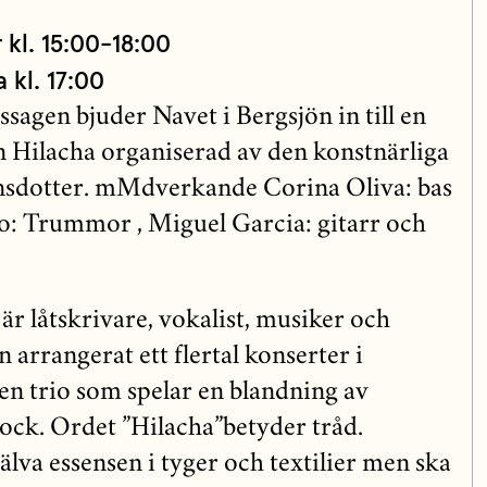
kl. 15:00-18:00
 kl. 17:00
sagen bjuder Navet i Bergsjön in till en
 Hilacha organiserad av den konstnärliga
sdotter. mMdverkande Corina Oliva: bas
lo: Trummor , Miguel Garcia: gitarr och
r låtskrivare, vokalist, musiker och
arrangerat ett flertal konserter i
en trio som spelar en blandning av
rock. Ordet ”Hilacha”betyder tråd.
jälva essensen i tyger och textilier men ska