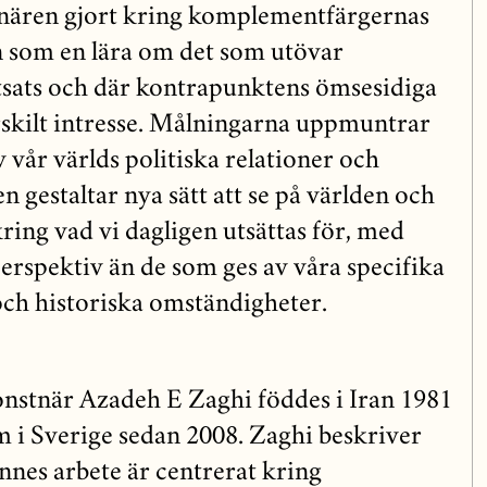
nären gjort kring komplementfärgernas
 som en lära om det som utövar
tsats och där kontrapunktens ömsesidiga
rskilt intresse. Målningarna uppmuntrar
av vår världs politiska relationer och
 gestaltar nya sätt att se på världen och
ing vad vi dagligen utsättas för, med
 perspektiv än de som ges av våra specifika
 och historiska omständigheter.
nstnär Azadeh E Zaghi föddes i Iran 1981
m i Sverige sedan 2008. Zaghi beskriver
nes arbete är centrerat kring