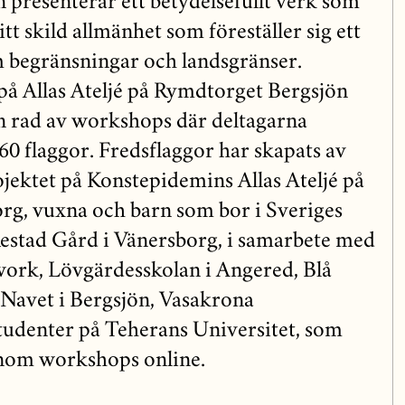
 presenterar ett betydelsefullt verk som
tt skild allmänhet som föreställer sig ett
 begränsningar och landsgränser.
 på Allas Ateljé på Rymdtorget Bergsjön
n rad av workshops där deltagarna
60 flaggor. Fredsflaggor har skapats av
ojektet på Konstepidemins Allas Ateljé på
rg, vuxna och barn som bor i Sveriges
Restad Gård i Vänersborg, i samarbete med
rk, Lövgärdesskolan i Angered, Blå
t Navet i Bergsjön, Vasakrona
udenter på Teherans Universitet, som
enom workshops online.