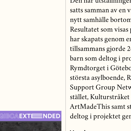
Den här utställningen
satts samman av en vi
nytt samhälle bortom
Resultatet som visas
har skapats genom e
tillsammans gjorde 2
barn som deltog i pr
Rymdtorget i Götebo
största asylboende, 
Support Group Netwo
stället, Kulturstråke
ArtMadeThis samt st
deltog i projektet g