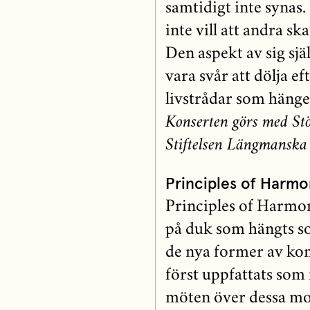
samtidigt inte synas.
inte vill att andra ska
Den aspekt av sig s
vara svår att dölja ef
livstrådar som hänger
Konserten görs med St
Stiftelsen Längmanska
Principles of Harmo
Principles of Harmon
på duk som hängts som
de nya former av ko
först uppfattats som
möten över dessa mo