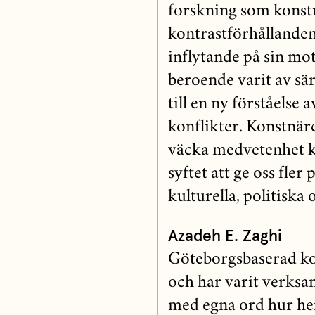
forskning som konst
kontrastförhållanden
inflytande på sin mo
beroende varit av sä
till en ny förståelse 
konflikter. Konstnären
väcka medvetenhet kr
syftet att ge oss fler
kulturella, politiska
Azadeh E. Zaghi
Göteborgsbaserad ko
och har varit verksa
med egna ord hur hen