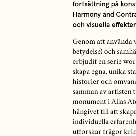
fortsättning på kons
Harmony and Contras
och visuella effekte
Genom att använda ve
betydelse) och samhä
erbjudit en serie wor
skapa egna, unika sta
historier och omvandl
samman av artisten ti
monument i Allas At
hängivet till att ska
individuella erfare
utforskar frågor krin