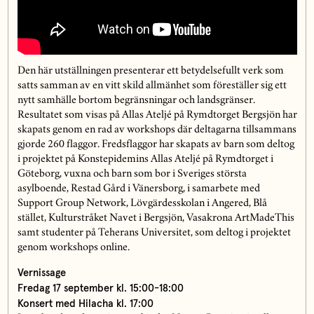
Den här utställningen presenterar ett betydelsefullt verk som
satts samman av en vitt skild allmänhet som föreställer sig ett
nytt samhälle bortom begränsningar och landsgränser.
Resultatet som visas på Allas Ateljé på Rymdtorget Bergsjön har
skapats genom en rad av workshops där deltagarna tillsammans
gjorde 260 flaggor. Fredsflaggor har skapats av barn som deltog
i projektet på Konstepidemins Allas Ateljé på Rymdtorget i
Göteborg, vuxna och barn som bor i Sveriges största
asylboende, Restad Gård i Vänersborg, i samarbete med
Support Group Network, Lövgärdesskolan i Angered, Blå
stället, Kulturstråket Navet i Bergsjön, Vasakrona ArtMadeThis
samt studenter på Teherans Universitet, som deltog i projektet
genom workshops online.
Vernissage
Fredag 17 september kl. 15:00-18:00
Konsert med Hilacha kl. 17:00