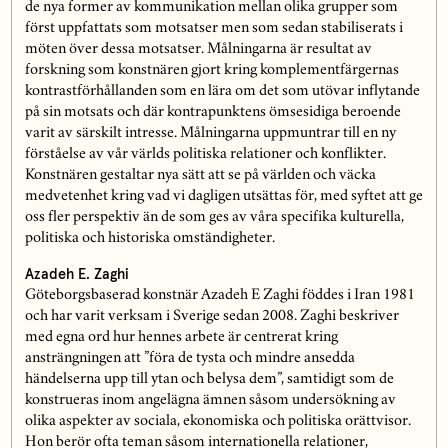
de nya former av kommunikation mellan olika grupper som
först uppfattats som motsatser men som sedan stabiliserats i
möten över dessa motsatser. Målningarna är resultat av
forskning som konstnären gjort kring komplementfärgernas
kontrastförhållanden som en lära om det som utövar inflytande
på sin motsats och där kontrapunktens ömsesidiga beroende
varit av särskilt intresse. Målningarna uppmuntrar till en ny
förståelse av vår världs politiska relationer och konflikter.
Konstnären gestaltar nya sätt att se på världen och väcka
medvetenhet kring vad vi dagligen utsättas för, med syftet att ge
oss fler perspektiv än de som ges av våra specifika kulturella,
politiska och historiska omständigheter.
Azadeh E. Zaghi
Göteborgsbaserad konstnär Azadeh E Zaghi föddes i Iran 1981
och har varit verksam i Sverige sedan 2008. Zaghi beskriver
med egna ord hur hennes arbete är centrerat kring
ansträngningen att ”föra de tysta och mindre ansedda
händelserna upp till ytan och belysa dem”, samtidigt som de
konstrueras inom angelägna ämnen såsom undersökning av
olika aspekter av sociala, ekonomiska och politiska orättvisor.
Hon berör ofta teman såsom internationella relationer,