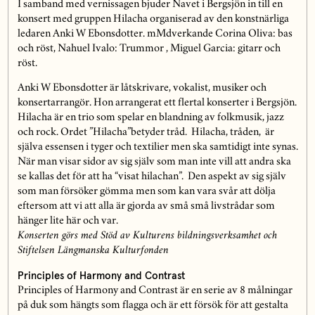
I samband med vernissagen bjuder Navet i Bergsjön in till en
konsert med gruppen Hilacha organiserad av den konstnärliga
ledaren Anki W Ebonsdotter. mMdverkande Corina Oliva: bas
och röst, Nahuel Ivalo: Trummor , Miguel Garcia: gitarr och
röst.
Anki W Ebonsdotter är låtskrivare, vokalist, musiker och
konsertarrangör. Hon arrangerat ett flertal konserter i Bergsjön.
Hilacha är en trio som spelar en blandning av folkmusik, jazz
och rock. Ordet ”Hilacha”betyder tråd. Hilacha, tråden, är
själva essensen i tyger och textilier men ska samtidigt inte synas.
När man visar sidor av sig själv som man inte vill att andra ska
se kallas det för att ha “visat hilachan”. Den aspekt av sig själv
som man försöker gömma men som kan vara svår att dölja
eftersom att vi att alla är gjorda av små små livstrådar som
hänger lite här och var.
Konserten görs med Stöd av Kulturens bildningsverksamhet och
Stiftelsen Längmanska Kulturfonden
Principles of Harmony and Contrast
Principles of Harmony and Contrast är en serie av 8 målningar
på duk som hängts som flagga och är ett försök för att gestalta