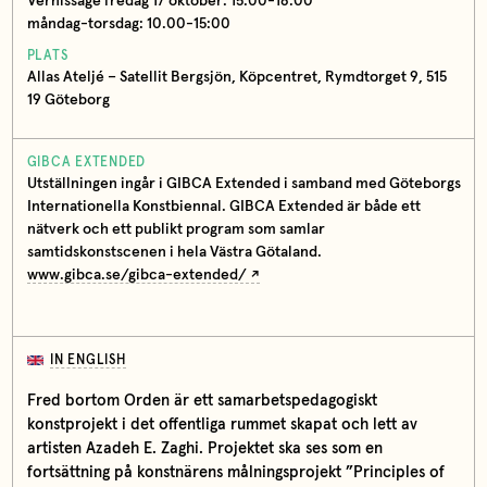
Vernissage fredag 17 oktober: 15:00-18:00
måndag-torsdag: 10.00-15:00
PLATS
Allas Ateljé – Satellit Bergsjön, Köpcentret, Rymdtorget 9, 515
19 Göteborg
GIBCA EXTENDED
Utställningen ingår i GIBCA Extended i samband med Göteborgs
Internationella Konstbiennal. GIBCA Extended är både ett
nätverk och ett publikt program som samlar
samtidskonstscenen i hela Västra Götaland.
www.gibca.se/gibca-extended/
IN ENGLISH
Fred bortom Orden är ett samarbetspedagogiskt
konstprojekt i det offentliga rummet skapat och lett av
artisten Azadeh E. Zaghi. Projektet ska ses som en
fortsättning på konstnärens målningsprojekt ”Principles of