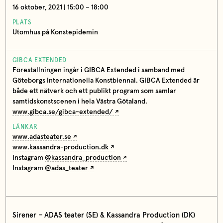
16 oktober, 2021 | 15:00 – 18:00
PLATS
Utomhus på Konstepidemin
GIBCA EXTENDED
Föreställningen ingår i GIBCA Extended i samband med
Göteborgs Internationella Konstbiennal. GIBCA Extended är
både ett nätverk och ett publikt program som samlar
samtidskonstscenen i hela Västra Götaland.
www.gibca.se/gibca-extended/
LÄNKAR
www.adasteater.se
www.kassandra-production.dk
Instagram
@kassandra_production
Instagram
@adas_teater
Sirener – ADAS teater (SE) & Kassandra Production (DK)