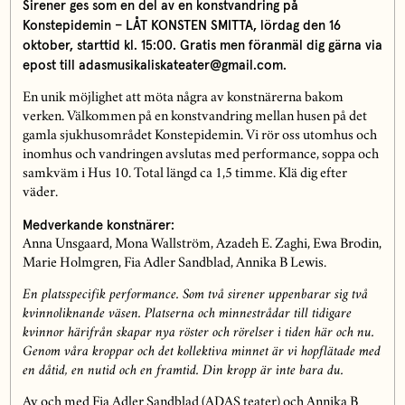
Sirener ges som en del av en konstvandring på
Konstepidemin – LÅT KONSTEN SMITTA, lördag den 16
oktober, starttid kl. 15:00. Gratis men föranmäl dig gärna via
epost till adasmusikaliskateater@gmail.com.
En unik möjlighet att möta några av konstnärerna bakom
verken. Välkommen på en konstvandring mellan husen på det
gamla sjukhusområdet Konstepidemin. Vi rör oss utomhus och
inomhus och vandringen avslutas med performance, soppa och
samkväm i Hus 10. Total längd ca 1,5 timme. Klä dig efter
väder.
Medverkande konstnärer:
Anna Unsgaard, Mona Wallström, Azadeh E. Zaghi, Ewa Brodin,
Marie Holmgren, Fia Adler Sandblad, Annika B Lewis.
En platsspecifik performance. Som två sirener uppenbarar sig två
kvinnoliknande väsen. Platserna och minnestrådar till tidigare
kvinnor härifrån skapar nya röster och rörelser i tiden här och nu.
Genom våra kroppar och det kollektiva minnet är vi hopflätade med
en dåtid, en nutid och en framtid. Din kropp är inte bara du.
Av och med Fia Adler Sandblad (ADAS teater) och Annika B