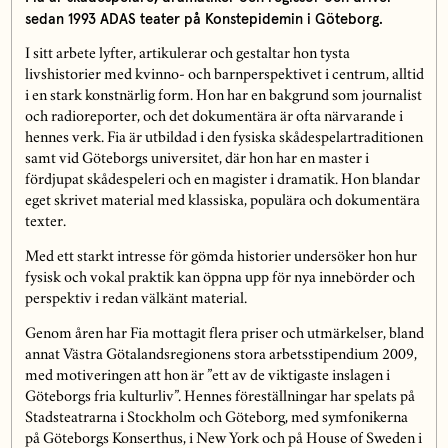
sedan 1993 ADAS teater på Konstepidemin i Göteborg.
I sitt arbete lyfter, artikulerar och gestaltar hon tysta
livshistorier med kvinno- och barnperspektivet i centrum, alltid
i en stark konstnärlig form. Hon har en bakgrund som journalist
och radioreporter, och det dokumentära är ofta närvarande i
hennes verk. Fia är utbildad i den fysiska skådespelartraditionen
samt vid Göteborgs universitet, där hon har en master i
fördjupat skådespeleri och en magister i dramatik. Hon blandar
eget skrivet material med klassiska, populära och dokumentära
texter.
Med ett starkt intresse för gömda historier undersöker hon hur
fysisk och vokal praktik kan öppna upp för nya innebörder och
perspektiv i redan välkänt material.
Genom åren har Fia mottagit flera priser och utmärkelser, bland
annat Västra Götalandsregionens stora arbetsstipendium 2009,
med motiveringen att hon är ”ett av de viktigaste inslagen i
Göteborgs fria kulturliv”. Hennes föreställningar har spelats på
Stadsteatrarna i Stockholm och Göteborg, med symfonikerna
på Göteborgs Konserthus, i New York och på House of Sweden i