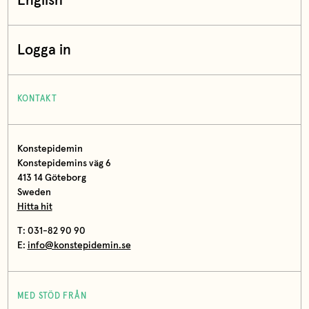
English
Logga in
KONTAKT
Konstepidemin
Konstepidemins väg 6
413 14 Göteborg
Sweden
Hitta hit
T: 031-82 90 90
E:
info@konstepidemin.se
MED STÖD FRÅN