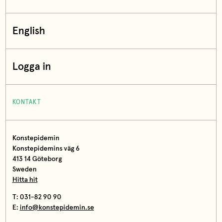
English
Logga in
KONTAKT
Konstepidemin
Konstepidemins väg 6
413 14 Göteborg
Sweden
Hitta hit
T: 031-82 90 90
E:
info@konstepidemin.se