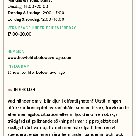
Måndag & tisdag: Stängt
Onsdag: 16:00–20:00
Torsdag & fredag: 12:00–17:00
Lördag & söndag: 12:00–16:00
VERNISSAGE UNDER EPIDEMIFREDAG
17.00-20.00
HEMSIDA
www.howtolifebelowaverage.com
INSTAGRAM
@how_to_life_below_average
IN ENGLISH
Vad händer om vi blir djur i offentligheten? Utställningen
utforskar konceptet av kaninhålet som en bisarr, förvirrande
eller meningslös situation eller miljö. Genom en obskyr
trädgårdsstigsliknande sökning närmar sig projektet det
kusliga i vårt vardagsliv och den märkliga tiden som vi
spenderat ensamma i våra hem under pandemin och lock