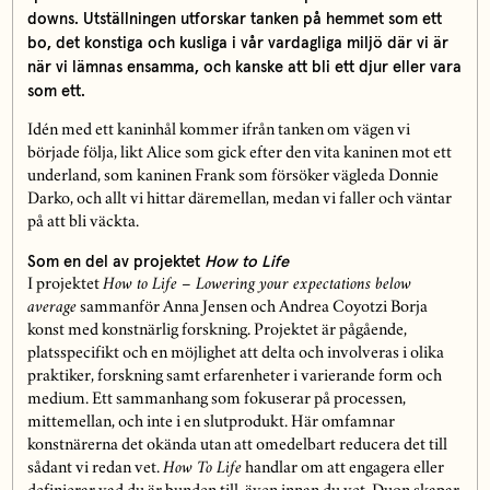
downs. Utställningen utforskar tanken på hemmet som ett
bo, det konstiga och kusliga i vår vardagliga miljö där vi är
när vi lämnas ensamma, och kanske att bli ett djur eller vara
som ett.
Idén med ett kaninhål kommer ifrån tanken om vägen vi
började följa, likt Alice som gick efter den vita kaninen mot ett
underland, som kaninen Frank som försöker vägleda Donnie
Darko, och allt vi hittar däremellan, medan vi faller och väntar
på att bli väckta.
Som en del av projektet
How to Life
I projektet
How to Life – Lowering your expectations below
average
sammanför Anna Jensen och Andrea Coyotzi Borja
konst med konstnärlig forskning. Projektet är pågående,
platsspecifikt och en möjlighet att delta och involveras i olika
praktiker, forskning samt erfarenheter i varierande form och
medium. Ett sammanhang som fokuserar på processen,
mittemellan, och inte i en slutprodukt. Här omfamnar
konstnärerna det okända utan att omedelbart reducera det till
sådant vi redan vet.
How To Life
handlar om att engagera eller