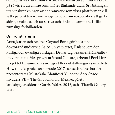
definierar vad du är bunden till, även innan du vet. Duon skapar
på så vis ett utrymme som tillåter tänkande utan förväntningar,
utan inskränkningen av det ramverk som vissa plattformar vill
sätta på praktiken.
How to Life
handlar om rökbomber, att gå, t-
shirts, avokado, och att skriva och tänka tillsammans i olika
rumsliga förhållanden.
Om konstnärerna
Anna Jensen och Andrea Coyotzi Borja gör båda sina
doktorandstudier vid Aalto-universitetet, Finland, om den
kusliga och ovanliga vardagen. De har tagit examen från Aalto-
universitetets MA-program Visual Culture, arbetat i Pori Live-
projektet tillsammans samt gjort flera utställningar i samarbete.
How to Life-projektet startade 2017 och sedan dess har det
presenterats i Mustekala, Manifesti-klubben i Åbo, Space
Invaders VII – The Gift i Cholula, Mexiko, på ett
landsbygdsresidens i Corris, Wales, 2018, och i Titanik Gallery i
2019.
MED STÖD FRÅN/I SAMARBETE MED