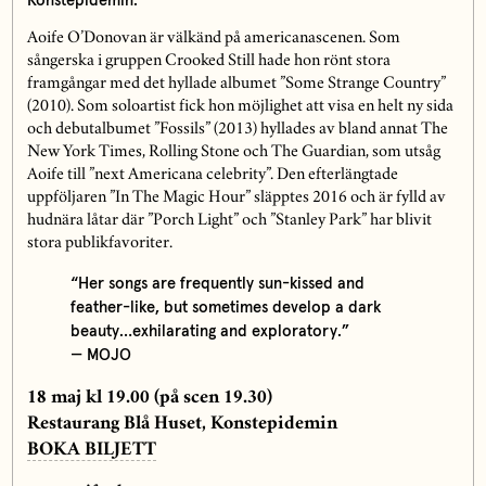
Konstepidemin.
Aoife O’Donovan är välkänd på americanascenen. Som
sångerska i gruppen Crooked Still hade hon rönt stora
framgångar med det hyllade albumet ”Some Strange Country”
(2010). Som soloartist fick hon möjlighet att visa en helt ny sida
och debutalbumet ”Fossils” (2013) hyllades av bland annat The
New York Times, Rolling Stone och The Guardian, som utsåg
Aoife till ”next Americana celebrity”. Den efterlängtade
uppföljaren ”In The Magic Hour” släpptes 2016 och är fylld av
hudnära låtar där ”Porch Light” och ”Stanley Park” har blivit
stora publikfavoriter.
“Her songs are frequently sun-kissed and
feather-like, but sometimes develop a dark
beauty…exhilarating and exploratory.”
— MOJO
18 maj kl 19.00 (på scen 19.30)
Restaurang Blå Huset, Konstepidemin
BOKA BILJETT