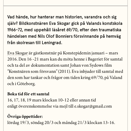
Vad hände, hur hanterar man historien, varandra och sig
själv? Bildkonstnären Eva Skogar gick på Valands konstskola
1966-72, med uppehåll läsåret 69/70, efter den traumatiska
händelsen med Nils Olof Bonniers försvinnande på hemväg
från skolresan till Leningrad.
Eva Skogar
är gästkonstnär på Konstepidemin januari – mars
2016. Den 16 -21 mars kan du möta henne i Bageriet för samtal
och ta del av dokumentation samt Johan von Sydows film
”Konstnären som försvann” (2011). Eva inbjuder till samtal med
den som har tankar och frågor om tiden kring 69/70, på Valand
och i Göteborg.
Boka tid för ett samtal
16, 17, 18, 19 mars klockan 10-12 eller annan tid
enligt överenskommelse via mejl till e.skogar@gmail.com
Övriga öppettider:
lördag 19/3, söndag 20/3 och måndag 21/3 klockan 13-16.