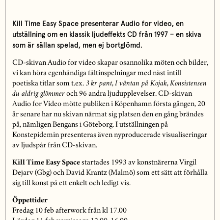
Kill Time Easy Space presenterar Audio for video, en
utställning om en klassik ljudeffekts CD från 1997 – en skiva
som är sällan spelad, men ej bortglömd.
CD-skivan Audio for video skapar osannolika möten och bilder,
vi kan höra egenhändiga fältinspelningar med näst intill
poetiska titlar som t.ex.
3 kr pant
,
I väntan på Kojak
,
Konsistensen
du aldrig glömmer
och 96 andra ljudupplevelser. CD-skivan
Audio for Video mötte publiken i Köpenhamn första gången, 20
år senare har nu skivan närmat sig platsen den en gång brändes
på, nämligen Bengans i Göteborg. I utställningen på
Konstepidemin presenteras även nyproducerade visualiseringar
av ljudspår från CD-skivan.
Kill Time Easy Space
startades 1993 av konstnärerna Virgil
Dejarv (Gbg) och David Krantz (Malmö) som ett sätt att förhålla
sig till konst på ett enkelt och ledigt vis.
Öppettider
Fredag 10 feb afterwork från kl 17.00