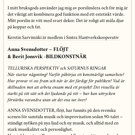
I mitt bruksgods använder jag mig av porslinslera och för mig är
det viktigt att kombinera god funktion med ett estetiskt värde.
Mitt porslin är vitt med svart dekor. Det är roligt att måla djur
på koppar och fat.
Kerstin Sarvimäki är medlem i Sintra Hantverkskooperativ
Anna Svensdotter – FLÖJT
& Berit Jonsvik -BILDKONSTNÄR
TELLURISKA PERSPEKTIV och SATURNUS RINGAR
När startar någonting? Varför påbörjas ett konstnärligt samarbete?
Hur provar vi oss fram och när är det färdigt för publiken? Vad är
skillnaden mot att arbeta ensam med ett projekt? Det visuella är
starkt på sitt sätt och det ljudande på sitt – hur kan uttrycken
förstärka varandra utan att det ena tar över?
ANNA SVENSDOTTER, flöjt, har funnits på den svenska
scenen för samtida musik och improvisation sedan 90-talet –
ständigt nyfiken på nya ljud och ny musik, och alltid med en
stark musikalitet och personlighet.