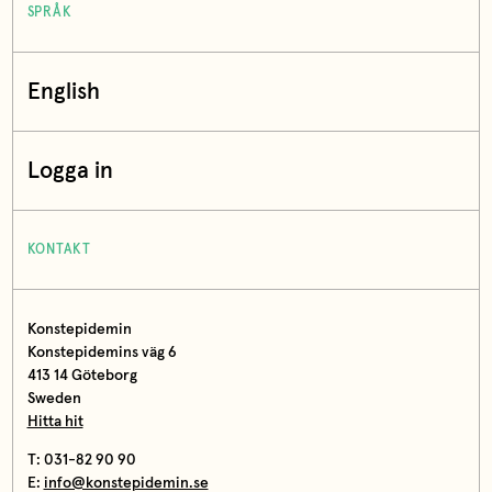
SPRÅK
English
Logga in
KONTAKT
Konstepidemin
Konstepidemins väg 6
413 14 Göteborg
Sweden
Hitta hit
T: 031-82 90 90
E:
info@konstepidemin.se