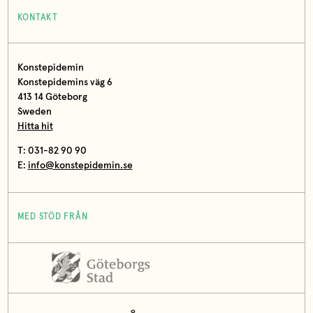
KONTAKT
Konstepidemin
Konstepidemins väg 6
413 14 Göteborg
Sweden
Hitta hit
T: 031-82 90 90
E:
info@konstepidemin.se
MED STÖD FRÅN