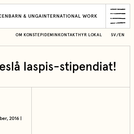
CEN
BARN & UNGA
INTERNATIONAL WORK
OM KONSTEPIDEMIN
KONTAKT
HYR LOKAL
SV
/
EN
eslå Iaspis-stipendiat!
er, 2016 |