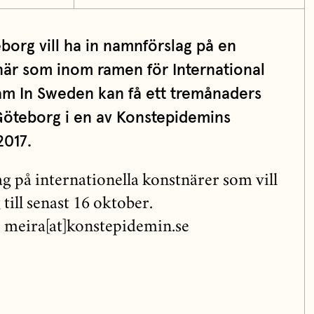
borg vill ha in namnförslag på en
tnär som inom ramen för International
ram In Sweden kan få ett tremånaders
Göteborg i en av Konstepidemins
2017.
ag på internationella konstnärer som vill
ill senast 16 oktober.
ll: meira[at]konstepidemin.se