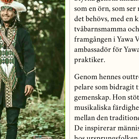
som en örn, som ser 
det behövs, med en k
tvåbarnsmamma och d
framgången i Yawa V
ambassadör för Yawa
praktiker.
Genom hennes outtrö
pelare som bidragit ti
gemenskap. Hon stött
musikaliska färdighe
mellan den tradition
De inspirerar människ