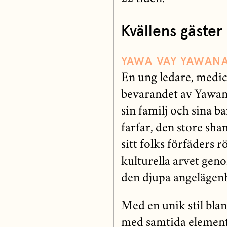
Kvällens gäster
YAWA VAY YAWAN
En ung ledare, medi
bevarandet av Yawan
sin familj och sina b
farfar, den store sh
sitt folks förfäders 
kulturella arvet gen
den djupa angelägenhe
Med en unik stil bla
med samtida element 