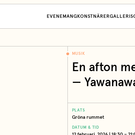
EVENEMANG
KONSTNÄRER
GALLERI
S
MUSIK
En afton m
— Yawanaw
PLATS
Gröna rummet
DATUM & TID
12 februari, 2026 | 18:30 – 21