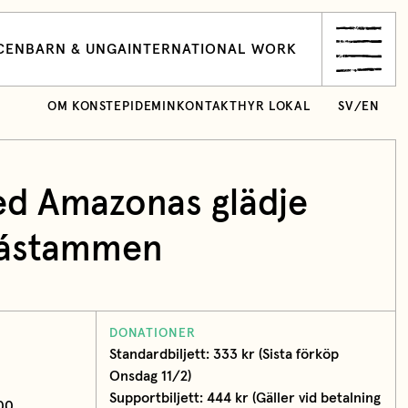
CEN
BARN & UNGA
INTERNATIONAL WORK
OM KONSTEPIDEMIN
KONTAKT
HYR LOKAL
SV
/
EN
ed Amazonas glädje
ástammen
DONATIONER
Standardbiljett: 333 kr (Sista förköp
Onsdag 11/2)
Supportbiljett: 444 kr (Gäller vid betalning
:00