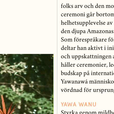
folks arv och den mod
ceremoni går bortom
helhetsupplevelse av
den djupa Amazonas
Som förespråkare fö
deltar han aktivt i in
och uppskattningen 
håller ceremonier, le
budskap på internati
Yawanawá människor 
vördnad för ursprung
YAWA WANU
Styrka genom mildhet