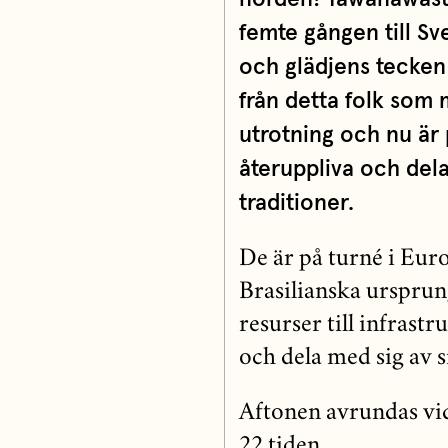
femte gången till Sve
och glädjens tecken
från detta folk so
utrotning och nu är 
återuppliva och dela 
traditioner.
De är på turné i Eur
Brasilianska ursprun
resurser till infrast
och dela med sig av si
Aftonen avrundas vid 
22 tiden.