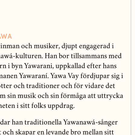
AWA
cinman och musiker, djupt engagerad i
awá-kulturen. Han bor tillsammans med
arn i byn Yawarani, uppkallad efter hans
amanen Yawaraní. Yawa Vay fördjupar sig i
rötter och traditioner och för vidare det
om sin musik och sin förmåga att uttrycka
ten i sitt folks uppdrag.
ndar han traditionella Yawanawá-sånger
och skapar en levande bro mellan sitt