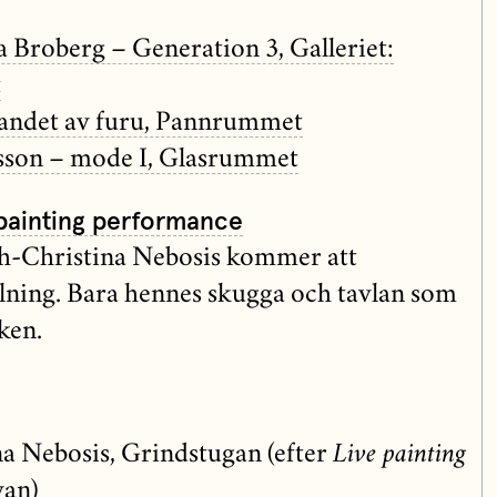
la Broberg – Generation 3, Galleriet:
t
Landet av furu, Pannrummet
rsson – mode I, Glasrummet
 painting performance
h-Christina Nebosis kommer att
ålning. Bara hennes skugga och tavlan som
ken.
a Nebosis, Grindstugan (efter
Live painting
van)