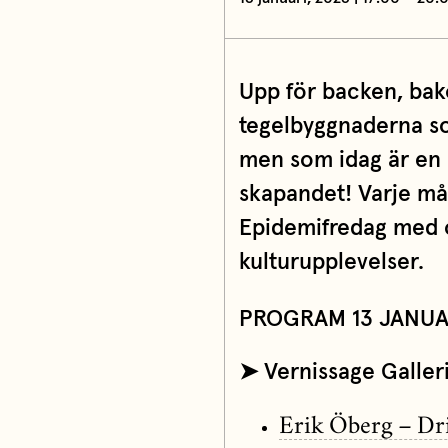
Upp för backen, bako
tegelbyggnaderna som
men som idag är en o
skapandet! Varje m
Epidemifredag med o
kulturupplevelser.
PROGRAM 13 JANUA
➤ Vernissage Galler
Erik Öberg – Driv