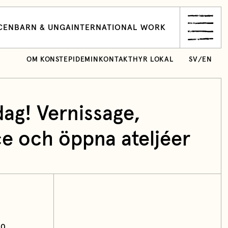
CEN
BARN & UNGA
INTERNATIONAL WORK
OM KONSTEPIDEMIN
KONTAKT
HYR LOKAL
SV
/
EN
ag! Vernissage,
e och öppna ateljéer
00