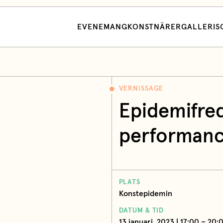
EVENEMANG
KONSTNÄRER
GALLERI
S
VERNISSAGE
Epidemifred
performanc
PLATS
Konstepidemin
DATUM & TID
13 januari, 2023 | 17:00 – 20: