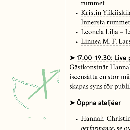
rummet
Kristin Ylikiiski
Innersta rumme
Leonela Lilja – 
Linnea M. F. La
➤
17.00-19.30: Live
Gästkonstnär Hanna
iscensätta en stor m
skapas syns för publi
➤ Öppna ateljéer
Hannah-Christin
performance
, se o