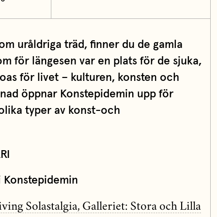
m uråldriga träd, finner du de gamla
 för längesen var en plats för de sjuka,
as för livet – kulturen, konsten och
ånad öppnar Konstepidemin upp för
lika typer av konst-och
RI
i Konstepidemin
ing Solastalgia, Galleriet: Stora och Lilla