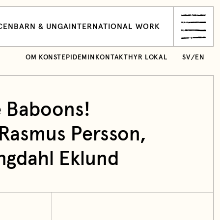
CEN
BARN & UNGA
INTERNATIONAL WORK
OM KONSTEPIDEMIN
KONTAKT
HYR LOKAL
SV
/
EN
 Baboons!
Rasmus Persson,
ngdahl Eklund