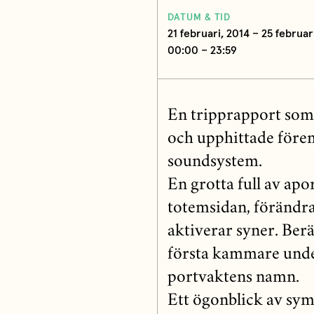
DATUM & TID
21 februari, 2014 – 25 februari
00:00 – 23:59
En tripprapport som b
och upphittade förem
soundsystem.
En grotta full av ap
totemsidan, förändra
aktiverar syner. Berä
första kammare under
portvaktens namn.
Ett ögonblick av sym