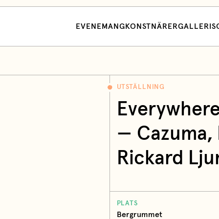
EVENEMANG
KONSTNÄRER
GALLERI
S
UTSTÄLLNING
Everywhere
— Cazuma, 
Rickard Lju
PLATS
Bergrummet