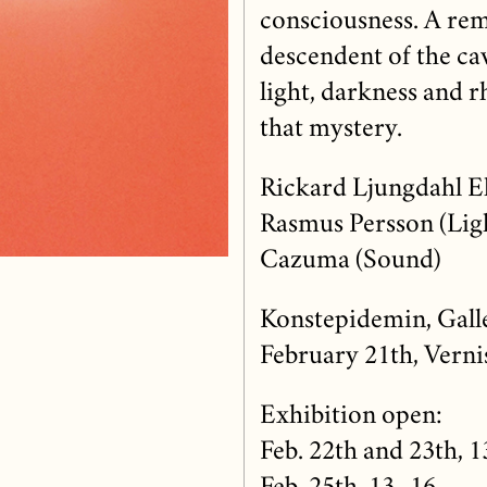
consciousness. A remi
descendent of the cav
light, darkness and 
that mystery.
Rickard Ljungdahl E
Rasmus Persson (Lig
Cazuma (Sound)
Konstepidemin, Gal
February 21th, Verni
Exhibition open:
Feb. 22th and 23th,