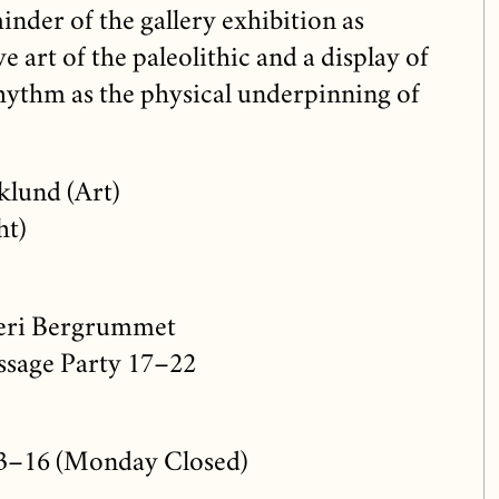
nder of the gallery exhibition as
e art of the paleolithic and a display of
rhythm as the physical underpinning of
klund (Art)
ht)
leri Bergrummet
ssage Party 17–22
 13–16 (Monday Closed)