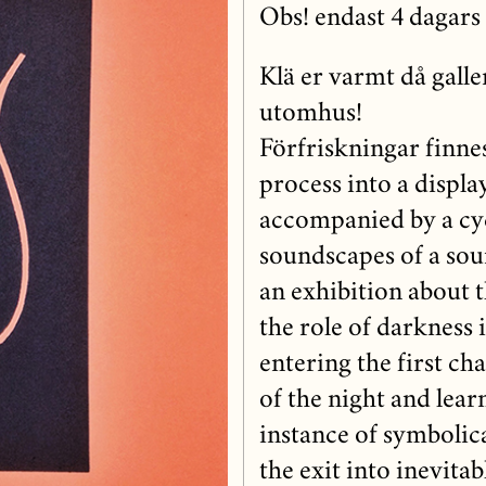
Obs! endast 4 dagars 
Klä er varmt då galler
utomhus!
Förfriskningar finnes
process into a displa
accompanied by a cyc
soundscapes of a sou
an exhibition about t
the role of darkness i
entering the first ch
of the night and lear
instance of symbolic
the exit into inevitab