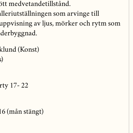
fött medvetandetillstånd.
leriutställningen som arvinge till
uppvisning av ljus, mörker och rytm som
nderbyggnad.
klund (Konst)
s)
rty 17- 22
16 (mån stängt)