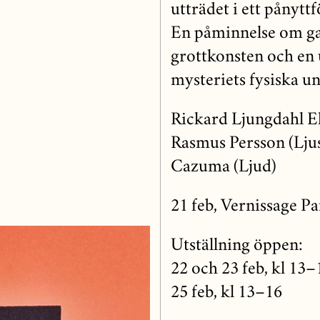
utträdet i ett pånytt
En påminnelse om gal
grottkonsten och en 
mysteriets fysiska u
Rickard Ljungdahl E
Rasmus Persson (Lju
Cazuma (Ljud)
21 feb, Vernissage Pa
Utställning öppen:
22 och 23 feb, kl 13–
25 feb, kl 13–16