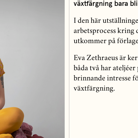
växtfärgning bara bli
I den här utställning
arbetsprocess kring 
utkommer på förlaget
Eva Zethraeus är ker
båda två har ateljée
brinnande intresse f
växtfärgning.