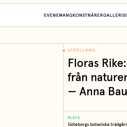
EVENEMANG
KONSTNÄRER
GALLERI
S
UTSTÄLLNING
Floras Rike
från nature
—
Anna Bau
PLATS
Göteborgs botaniska trädgår