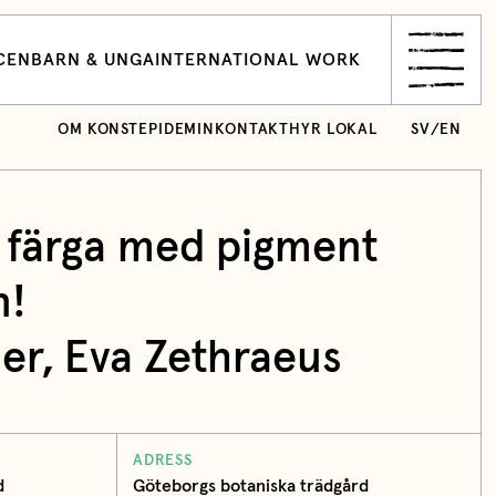
CEN
BARN & UNGA
INTERNATIONAL WORK
OM KONSTEPIDEMIN
KONTAKT
HYR LOKAL
SV
/
EN
: färga med pigment
n!
er
,
Eva Zethraeus
ADRESS
d
Göteborgs botaniska trädgård