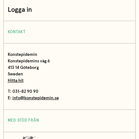
Logga in
KONTAKT
Konstepidemin
Konstepidemins väg 6
413 14 Göteborg
Sweden
Hitta hit
T: 031-82 90 90
E:
info@konstepidemin.se
MED STÖD FRÅN