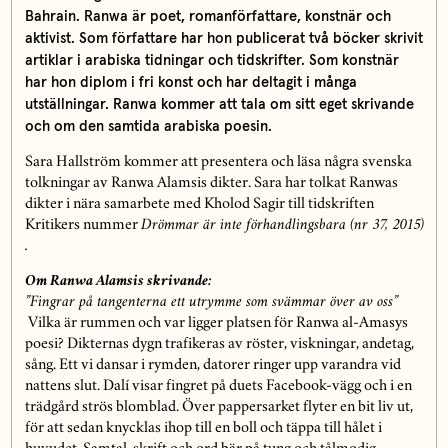
Bahrain. Ranwa är poet, romanförfattare, konstnär och
aktivist. Som författare har hon publicerat två böcker skrivit
artiklar i arabiska tidningar och tidskrifter. Som konstnär
har hon diplom i fri konst och har deltagit i många
utställningar. Ranwa kommer att tala om sitt eget skrivande
och om den samtida arabiska poesin.
Sara Hallström kommer att presentera och läsa några svenska
tolkningar av Ranwa Alamsis dikter. Sara har tolkat Ranwas
dikter i nära samarbete med Kholod Sagir till tidskriften
Kritikers nummer
Drömmar är inte förhandlingsbara (nr 37, 2015)
.
Om Ranwa Alamsis skrivande:
”Fingrar på tangenterna ett utrymme som svämmar över av oss”
Vilka är rummen och var ligger platsen för Ranwa al-Amasys
poesi? Dikternas dygn trafikeras av röster, viskningar, andetag,
sång. Ett vi dansar i rymden, datorer ringer upp varandra vid
nattens slut. Dalí visar fingret på duets Facebook-vägg och i en
trädgård strös blomblad. Över pappersarket flyter en bit liv ut,
för att sedan knycklas ihop till en boll och täppa till hålet i