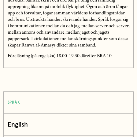
huvudet. Samtal, skrift och ord bär på tung och tålmodig
upprepning liksom på molnlik flyktighet. Ögon och öron fångar
upp och förvaltar, fogar samman världens förhandlingstrådar
och brus. Utsträckta händer, skrivande händer. Språk lösgör sig
i kommunikationen mellan du och jag, mellan server och server,
mellan annons och användare, mellan jaget och jagets
pappersark. I cirkulationen mellan skärningspunkter som dessa
skapar Ranwa al-Amasys dikter sina samband.
Föreläsning (på engelska) 18.00-19.30 därefter BRA 10
SPRÅK
English