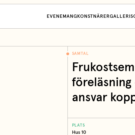
EVENEMANG
KONSTNÄRER
GALLERI
S
SAMTAL
Frukostsem
föreläsning
ansvar koppl
PLATS
Hus 10