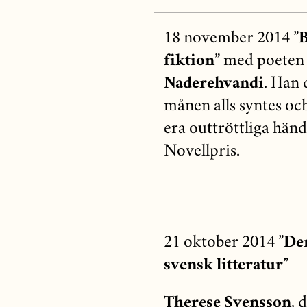
18 november 2014
”
fiktion”
med poeten o
Naderehvandi
. Han
månen alls syntes oc
era outtröttliga hän
Novellpris.
21 oktober 2014
”Den
svensk litteratur”
Therese Svensson
, 