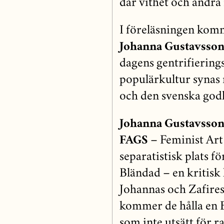
där vithet och andra
I föreläsnin
g
en
komm
Johanna Gustavsso
dagens gentrifiering
populärkultur synas
och den svenska god
Johanna Gustavsso
FAGS
– Feminist Art 
separatistisk plats f
Bländad – en kritisk
Johannas och Zafire
kommer de hålla en B
som inte utsätt för r