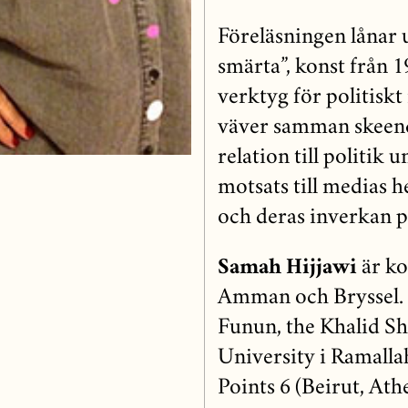
Föreläsningen lånar 
smärta”, konst från 
verktyg för politisk
väver samman skeend
relation till politik 
motsats till medias 
och deras inverkan på
Samah Hijjawi
är ko
Amman och Bryssel. H
Funun, the Khalid S
University i Ramalla
Points 6 (Beirut, Ath