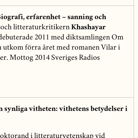
Biografi, erfarenhet – sanning och
ch litteraturkritikern
Khashayar
 debuterade 2011 med diktsamlingen Om
h utkom förra året med romanen Vilar i
der. Mottog 2014 Sveriges Radios
 synliga vitheten: vithetens betydelser i
doktorand i litteraturvetenskap vid