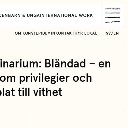
CEN
BARN & UNGA
INTERNATIONAL WORK
OM KONSTEPIDEMIN
KONTAKT
HYR LOKAL
SV
/
EN
inarium: Bländad – en
 om privilegier och
at till vithet