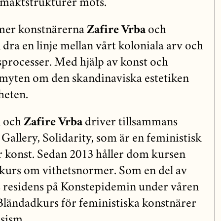
 maktstrukturer möts.
er konstnärerna
Zafire Vrba
och
n
dra en linje mellan vårt koloniala arv och
sprocesser. Med hjälp av konst och
 myten om den skandinaviska estetiken
heten.
n
och
Zafire Vrba
driver tillsammans
Gallery, Solidarity, som är en feministisk
ör konst. Sedan 2013 håller dom kursen
 kurs om vithetsnormer. Som en del av
s residens på Konstepidemin under våren
ländadkurs för feministiska konstnärer
asism.