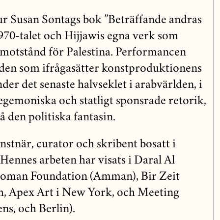
ur Susan Sontags bok ”Beträffande andras
1970-talet och Hijjawis egna verk som
t motstånd för Palestina. Performancen
en som ifrågasätter konstproduktionens
under det senaste halvseklet i arabvärlden, i
hegemoniska och statligt sponsrade retorik,
 den politiska fantasin.
nstnär, curator och skribent bosatt i
ennes arbeten har visats i Daral Al
homan Foundation (Amman), Bir Zeit
h, Apex Art i New York, och Meeting
ens, och Berlin).