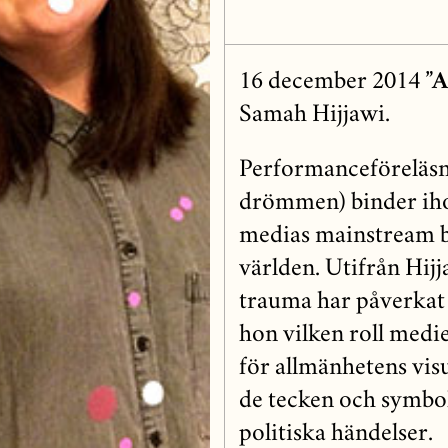
16 december 2014
”A
Samah Hijjawi.
Performanceföreläsn
drömmen) binder iho
medias mainstream b
världen. Utifrån Hij
trauma har påverkat 
hon vilken roll medi
för allmänhetens visu
de tecken och symbo
politiska händelser.