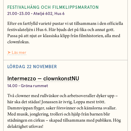
FESTIVALHÄNG OCH FILMKLIPPSMARATON
21.00-23.00 • Ateljé 602, Hus 6
Efter en fartfylld varieté pustar vi ut tillsammans i den officiella
festivalateljén i Hus 6. Här bjuds det på fika och annat gott.
Passa på att njut av klassiska klipp från filmhistorien, alla med
clownfokus.
➤ Läs mer
LÖRDAG 22 NOVEMBER
Intermezzo — clownkonstNU
14.00 • Gröna rummet
Två clowner med rullväskor och arbetsoveraller dyker upp –
här ska det städas! Jonassen är ivrig, Loppa mest trött.
Dammvippan flyger, saker försvinner och känslorna svallar.
Med musik, jonglering, trolleri och hjälp från barnen blir
städningen en cirkus – skapad tillsammans med publiken. Hög
delaktighet utlovas!