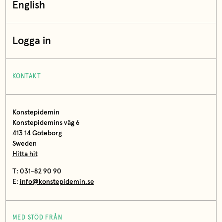
English
Logga in
KONTAKT
Konstepidemin
Konstepidemins väg 6
413 14 Göteborg
Sweden
Hitta hit
T: 031-82 90 90
E:
info@konstepidemin.se
MED STÖD FRÅN