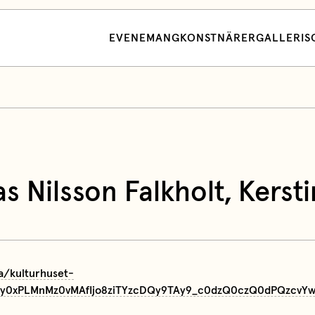
EVENEMANG
KONSTNÄRER
GALLERI
S
as Nilsson Falkholt
,
Kersti
a/kulturhuset-
kssy0xPLMnMz0vMAfIjo8ziTYzcDQy9TAy9_c0dzQ0czQ0dPQzc