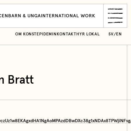
CEN
BARN & UNGA
INTERNATIONAL WORK
OM KONSTEPIDEMIN
KONTAKT
HYR LOKAL
SV
/
EN
n Bratt
vYwczUz1w8EKAgxdHA1NgAoMPAzdDBwDXc38g1xNDAx8TPWjiNFv