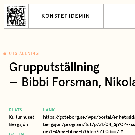
KONSTEPIDEMIN
UTSTÄLLNING
Grupputställning
—
Bibbi Forsman
,
Nikol
PLATS
LÄNK
Kulturhuset
https://goteborg.se/wps/portal/enhetssid
Bergsjön
bergsjon/program/!ut/p/z1/04_Sj9CPy
c67f-46e6-bb56-f70dee7c1b0d==/
DATUM